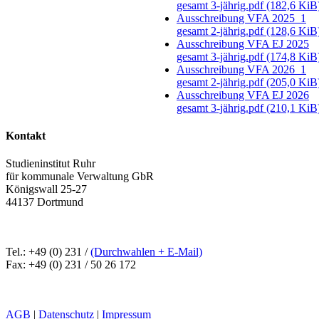
gesamt 3-jährig.pdf
(182,6 KiB
Ausschreibung VFA 2025_1
gesamt 2-jährig.pdf
(128,6 KiB
Ausschreibung VFA EJ 2025
gesamt 3-jährig.pdf
(174,8 KiB
Ausschreibung VFA 2026_1
gesamt 2-jährig.pdf
(205,0 KiB
Ausschreibung VFA EJ 2026
gesamt 3-jährig.pdf
(210,1 KiB
Kontakt
Studieninstitut Ruhr
für kommunale Verwaltung GbR
Königswall 25-27
44137 Dortmund
Tel.: +49 (0) 231 /
(Durchwahlen + E-Mail)
Fax: +49 (0) 231 / 50 26 172
AGB
|
Datenschutz
|
Impressum