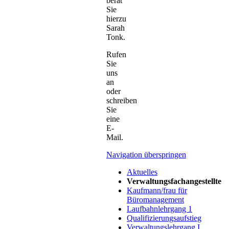
berät
Sie
hierzu
Sarah
Tonk.
Rufen
Sie
uns
an
oder
schreiben
Sie
eine
E-
Mail.
Navigation überspringen
Aktuelles
Verwaltungsfachangestellte
Kaufmann/frau für
Büromanagement
Laufbahnlehrgang 1
Qualifizierungsaufstieg
Verwaltungslehrgang I