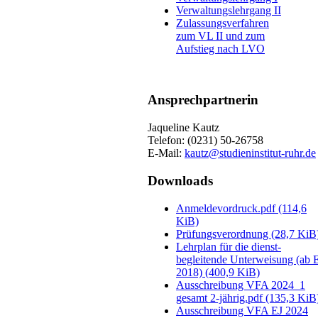
Verwaltungslehrgang II
Zulassungsverfahren
zum VL II und zum
Aufstieg nach LVO
Ansprechpartnerin
Jaqueline Kautz
Telefon: (0231) 50-26758
E-Mail:
kautz@studieninstitut-ruhr.de
Downloads
Anmeldevordruck.pdf
(114,6
KiB)
Prüfungsverordnung
(28,7 KiB
Lehrplan für die dienst­
begleitende Unter­weisung (ab 
2018)
(400,9 KiB)
Ausschreibung VFA 2024_1
gesamt 2-jährig.pdf
(135,3 KiB
Ausschreibung VFA EJ 2024