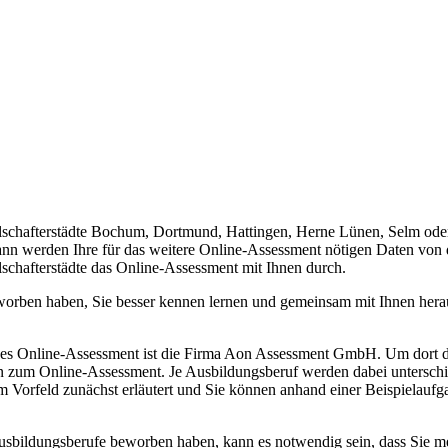
llschafterstädte Bochum, Dortmund, Hattingen, Herne Lünen, Selm ode
n werden Ihre für das weitere Online-Assessment nötigen Daten von do
lschafterstädte das Online-Assessment mit Ihnen durch.
beworben haben, Sie besser kennen lernen und gemeinsam mit Ihnen hera
des Online-Assessment ist die Firma Aon Assessment GmbH. Um dort d
n zum Online-Assessment. Je Ausbildungsberuf werden dabei unterschie
m Vorfeld zunächst erläutert und Sie können anhand einer Beispielaufg
 Ausbildungsberufe beworben haben, kann es notwendig sein, dass Sie 